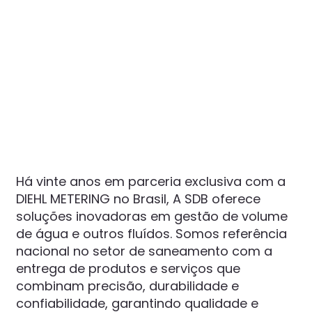
SDB Metering | Soluções para medição e
O ALTAIR V
gestão inteligente
volumétric
medição de
Há vinte anos em parceria exclusiva com a
com design
DIEHL METERING no Brasil, A SDB oferece
V5 é ideal 
soluções inovadoras em gestão de volume
como sanea
indústrias,
de água e outros fluídos. Somos referência
nacional no setor de saneamento com a
entrega de produtos e serviços que
combinam precisão, durabilidade e
confiabilidade, garantindo qualidade e