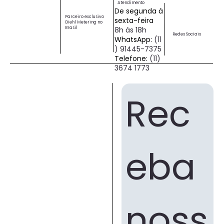
Atendimento
De segunda à
Parceiro exclusivo
sexta-feira
Diehl Metering no
Brasil
8h às 18h
Redes Sociais
WhatsApp:
(11
) 91445-7375
Telefone:
(11)
3674 1773
Rec
eba 
noss