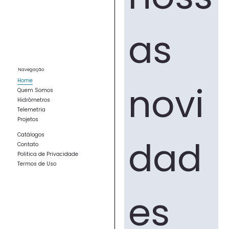
as 
Navegação
Home
novi
Quem Somos
Hidrômetros
Telemetria
Projetos
Catálogos
dad
Contato
Politica de Privacidade
Termos de Uso
es 