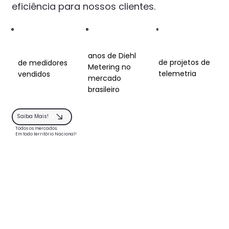
eficiência para nossos clientes.
anos de Diehl
de projetos de
de medidores
Metering no
telemetria
vendidos
mercado
brasileiro
Saiba Mais!
Todos os mercados.
Em todo território Nacional!