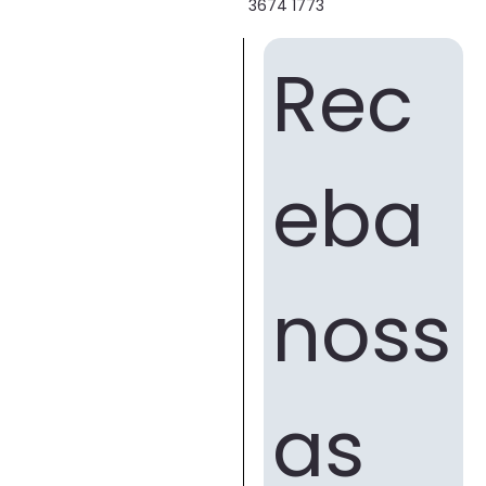
3674 1773
Rec
eba 
noss
as 