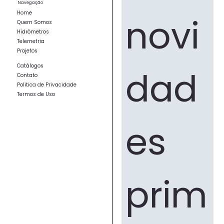
Navegação
Home
novi
Quem Somos
Hidrômetros
Telemetria
Projetos
Catálogos
dad
Contato
Politica de Privacidade
Termos de Uso
es 
prim