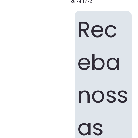
3674 1773
Rec
eba 
noss
as 