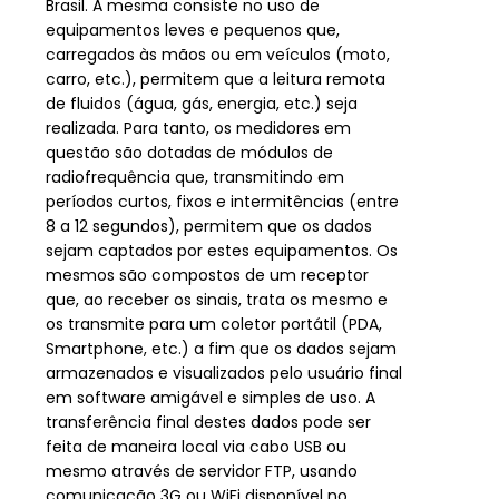
Brasil. A mesma consiste no uso de
equipamentos leves e pequenos que,
carregados às mãos ou em veículos (moto,
carro, etc.), permitem que a leitura remota
de fluidos (água, gás, energia, etc.) seja
realizada. Para tanto, os medidores em
questão são dotadas de módulos de
radiofrequência que, transmitindo em
períodos curtos, fixos e intermitências (entre
8 a 12 segundos), permitem que os dados
sejam captados por estes equipamentos. Os
mesmos são compostos de um receptor
que, ao receber os sinais, trata os mesmo e
os transmite para um coletor portátil (PDA,
Smartphone, etc.) a fim que os dados sejam
armazenados e visualizados pelo usuário final
em software amigável e simples de uso. A
transferência final destes dados pode ser
feita de maneira local via cabo USB ou
REDE PORTÁTIL (WALK
mesmo através de servidor FTP, usando
BY/DRIVE BY)
comunicação 3G ou WiFi disponível no