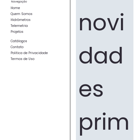
Navegação
Home
novi
Quem Somos
Hidrômetros
Telemetria
Projetos
Catálogos
dad
Contato
Politica de Privacidade
Termos de Uso
es 
prim