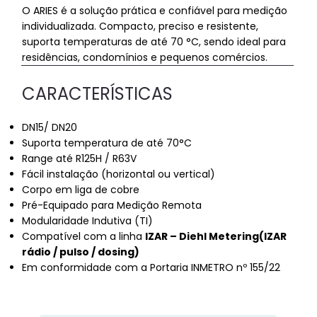
O ARIES é a solução prática e confiável para medição
individualizada. Compacto, preciso e resistente,
suporta temperaturas de até 70 °C, sendo ideal para
residências, condomínios e pequenos comércios.
CARACTERÍSTICAS
DN15/ DN20
Suporta temperatura de até 70°C
Range até R125H / R63V
Fácil instalação (horizontal ou vertical)
Corpo em liga de cobre
Pré-Equipado para Medição Remota
Modularidade Indutiva (TI)
Compatível com a linha
IZAR – Diehl Metering(IZAR
rádio / pulso / dosing)
Unijato Aries Diehl Metering
Unij
Em conformidade com a Portaria INMETRO nº 155/22