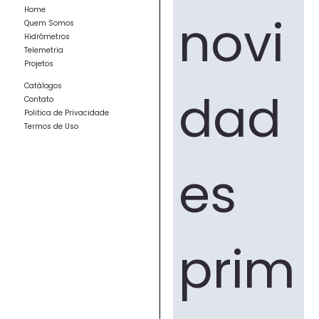
Home
novi
Quem Somos
Hidrômetros
Telemetria
Projetos
Catálogos
dad
Contato
Politica de Privacidade
Termos de Uso
es 
prim